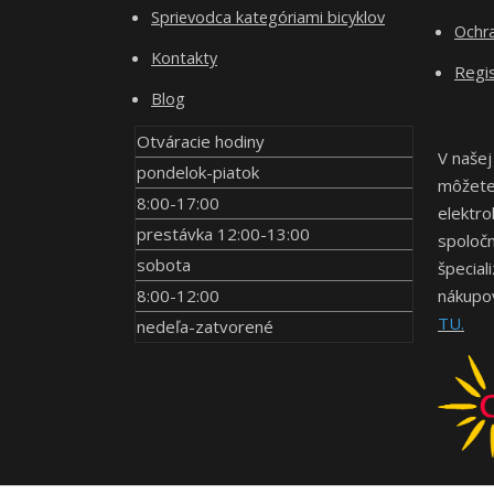
Sprievodca kategóriami bicyklov
Ochr
Kontakty
Regis
Blog
Otváracie hodiny
V našej
pondelok-piatok
môžete 
8:00-17:00
elektro
prestávka 12:00-13:00
spoločn
sobota
špecial
8:00-12:00
nákupov
TU.
nedeľa-zatvorené