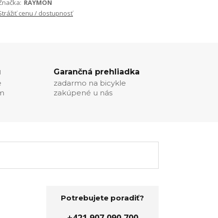
Značka:
RAYMON
Strážiť cenu / dostupnosť
u
Garančná prehliadka
e
zadarmo na bicykle
ím
zakúpené u nás
Potrebujete poradiť?
+421 907 090 700