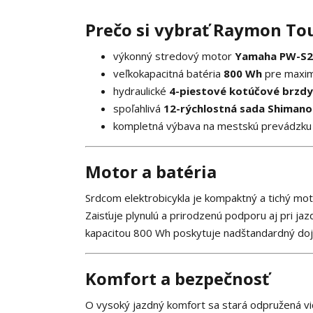
Prečo si vybrať Raymon To
výkonný stredový motor
Yamaha PW-S2
veľkokapacitná batéria
800 Wh
pre maxim
hydraulické
4-piestové kotúčové brzdy
spoľahlivá
12-rýchlostná sada Shimano
kompletná výbava na mestskú prevádzku (b
Motor a batéria
Srdcom elektrobicykla je kompaktný a tichý 
Zaisťuje plynulú a prirodzenú podporu aj pri j
kapacitou 800 Wh poskytuje nadštandardný doja
Komfort a bezpečnosť
O vysoký jazdný komfort sa stará odpružená v