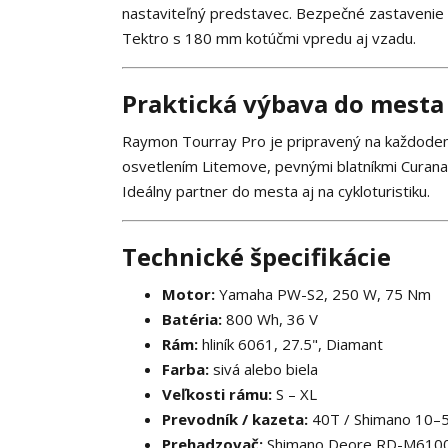
nastaviteľný predstavec. Bezpečné zastavenie 
Tektro s 180 mm kotúčmi vpredu aj vzadu.
Praktická výbava do mesta
Raymon Tourray Pro je pripravený na každodenn
osvetlením Litemove, pevnými blatníkmi Curan
Ideálny partner do mesta aj na cykloturistiku.
Technické špecifikácie
Motor:
Yamaha PW-S2, 250 W, 75 Nm
Batéria:
800 Wh, 36 V
Rám:
hliník 6061, 27.5", Diamant
Farba:
sivá alebo biela
Veľkosti rámu:
S – XL
Prevodník / kazeta:
40T / Shimano 10–
Prehadzovač:
Shimano Deore RD-M610