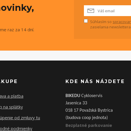
ovinky,
Súhlasím so
spracovan
zasielania newslettera
me raz za 14 dní.
ÁKUPE
KDE NÁS NÁJDETE
ava a platba
BIKEDU
Cykloservis
Jasenica 33
 na splátky
018 17 Považská Bystrica
úpenie od zmluvy tu
(budova coop jednota)
Bezplatné parkovanie
odné podmienky