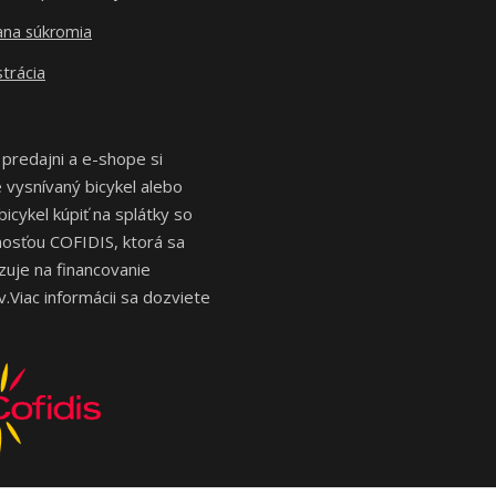
ana súkromia
trácia
 predajni a e-shope si
vysnívaný bicykel alebo
bicykel kúpiť na splátky so
osťou COFIDIS, ktorá sa
izuje na financovanie
.Viac informácii sa dozviete