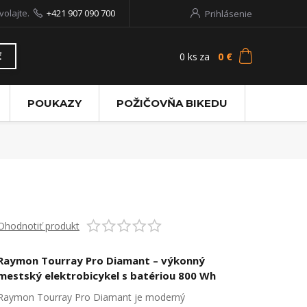
volajte.
+421 907 090 700
Prihlásenie
0
ks
za
0 €
ť
POUKAZY
POŽIČOVŇA BIKEDU
Ohodnotiť produkt
Raymon Tourray Pro Diamant – výkonný
mestský elektrobicykel s batériou 800 Wh
Raymon Tourray Pro Diamant je moderný