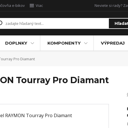
ičovňa e-bikov
Viac
Neviete si rady? Za
Hľada
DOPLNKY
KOMPONENTY
VÝPREDAJ
Tourray Pro Diamant
MON Tourray Pro Diamant