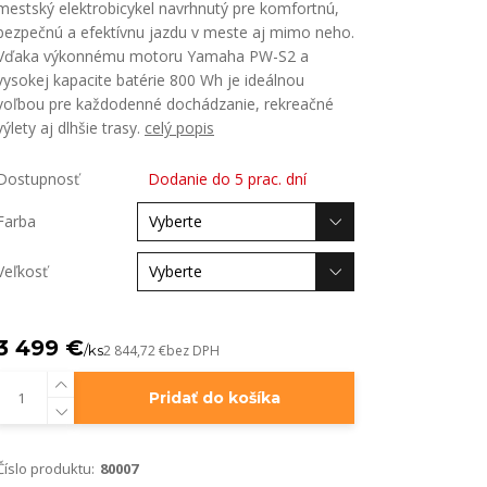
mestský elektrobicykel navrhnutý pre komfortnú,
bezpečnú a efektívnu jazdu v meste aj mimo neho.
Vďaka výkonnému motoru Yamaha PW-S2 a
vysokej kapacite batérie 800 Wh je ideálnou
voľbou pre každodenné dochádzanie, rekreačné
výlety aj dlhšie trasy.
celý popis
Dostupnosť
Dodanie do 5 prac. dní
Farba
Veľkosť
3 499 €
/
ks
2 844,72 €
bez DPH
Pridať do košíka
Číslo produktu:
80007