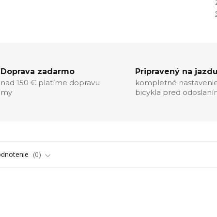
Doprava zadarmo
Pripravený na jazd
nad 150 € platíme dopravu
kompletné nastaveni
my
bicykla pred odoslan
dnotenie
0