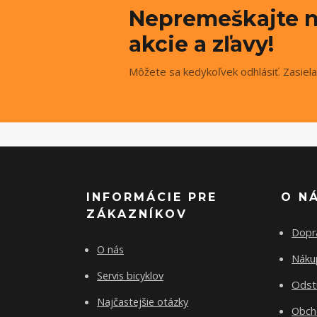
Nepremeškajte n
akcie a zľavy!
Môžete sa kedykoľvek odhlásiť. Zasiela
INFORMÁCIE PRE
O N
ZÁKAZNÍKOV
Dopr
O nás
Nákup
Servis bicyklov
Odst
Najčastejšie otázky
Obch