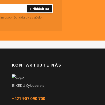
Prihlásiť sa
ím osobných údajov
za účelom
.
KONTAKTUJTE NÁS
BIKEDU Cykloservis
+421 907 090 700