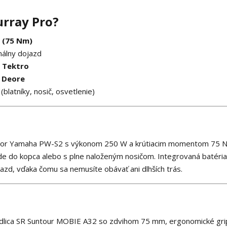
urray Pro?
 (75 Nm)
álny dojazd
 Tektro
 Deore
latníky, nosič, osvetlenie)
motor Yamaha PW-S2 s výkonom 250 W a krútiacim momentom 75 
azde do kopca alebo s plne naloženým nosičom. Integrovaná batéria
zd, vďaka čomu sa nemusíte obávať ani dlhších trás.
idlica SR Suntour MOBIE A32 so zdvihom 75 mm, ergonomické gri