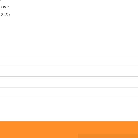
stové
 2.25