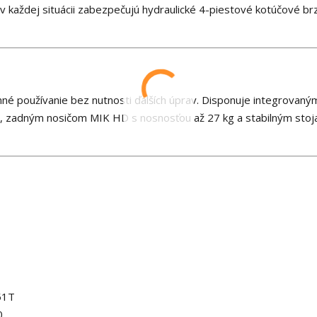
v každej situácii zabezpečujú hydraulické 4-piestové kotúčové br
é používanie bez nutnosti ďalších úprav. Disponuje integrovaný
a, zadným nosičom MIK HD s nosnosťou až 27 kg a stabilným sto
51T
0