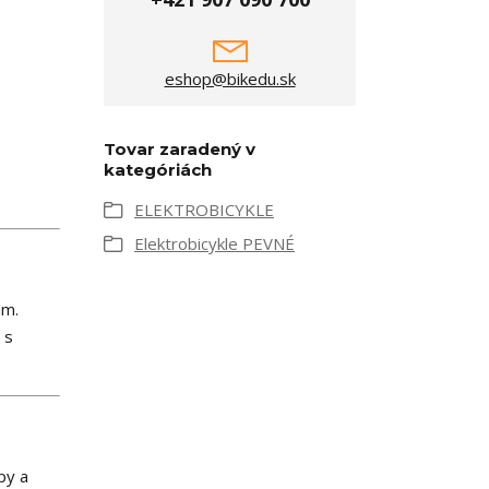
eshop@bikedu.sk
Tovar zaradený v
kategóriách
ELEKTROBICYKLE
Elektrobicykle PEVNÉ
Nm.
 s
py a