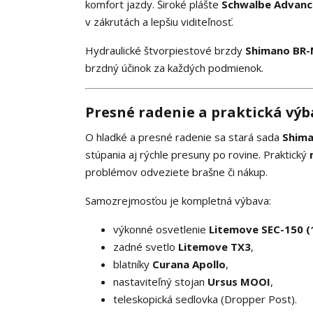
komfort jazdy. Široké plášte
Schwalbe Advance
v zákrutách a lepšiu viditeľnosť.
Hydraulické štvorpiestové brzdy
Shimano BR
brzdný účinok za každých podmienok.
Presné radenie a praktická vý
O hladké a presné radenie sa stará sada
Shima
stúpania aj rýchle presuny po rovine. Praktický
problémov odveziete brašne či nákup.
Samozrejmosťou je kompletná výbava:
výkonné osvetlenie
Litemove SEC-150 (1
zadné svetlo
Litemove TX3
,
blatníky
Curana Apollo
,
nastaviteľný stojan
Ursus MOOI
,
teleskopická sedlovka (Dropper Post).