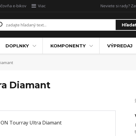
ičovňa e-bikov
Viac
Neviete si rady? Za
Hľada
DOPLNKY
KOMPONENTY
VÝPREDAJ
Diamant
ra Diamant