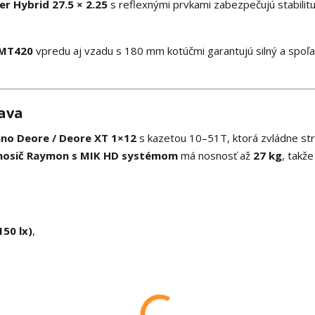
r Hybrid 27.5 × 2.25
s reflexnými prvkami zabezpečujú stabilitu
-MT420
vpredu aj vzadu s 180 mm kotúčmi garantujú silný a spoľa
bava
no Deore / Deore XT 1×12
s kazetou 10–51T, ktorá zvládne st
nosič Raymon s MIK HD systémom
má nosnosť až
27 kg
, takž
50 lx)
,