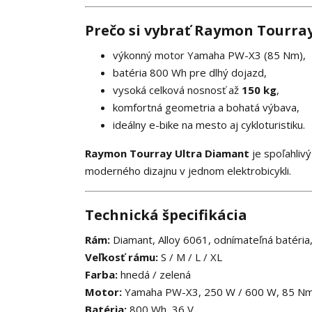
Prečo si vybrať Raymon Tourra
výkonný motor Yamaha PW-X3 (85 Nm),
batéria 800 Wh pre dlhý dojazd,
vysoká celková nosnosť až
150 kg
,
komfortná geometria a bohatá výbava,
ideálny e-bike na mesto aj cykloturistiku.
Raymon Tourray Ultra Diamant
je spoľahlivý
moderného dizajnu v jednom elektrobicykli.
Technická špecifikácia
Rám:
Diamant, Alloy 6061, odnímateľná batéria
Veľkosť rámu:
S / M / L / XL
Farba:
hnedá / zelená
Motor:
Yamaha PW-X3, 250 W / 600 W, 85 N
Batéria:
800 Wh, 36 V