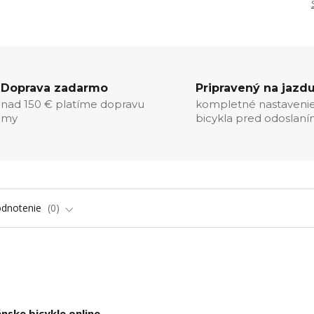
Doprava zadarmo
Pripravený na jazd
nad 150 € platíme dopravu
kompletné nastaveni
my
bicykla pred odoslan
dnotenie
0