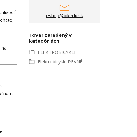
hlivosť
eshop@bikedu.sk
bohatej
Tovar zaradený v
e
kategóriách
ú na
ELEKTROBICYKLE
Elektrobicykle PEVNÉ
mi
ročnom
je