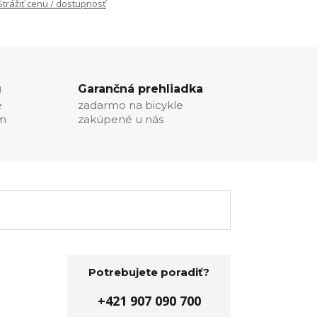
Strážiť cenu / dostupnosť
u
Garančná prehliadka
e
zadarmo na bicykle
ím
zakúpené u nás
Potrebujete poradiť?
+421 907 090 700