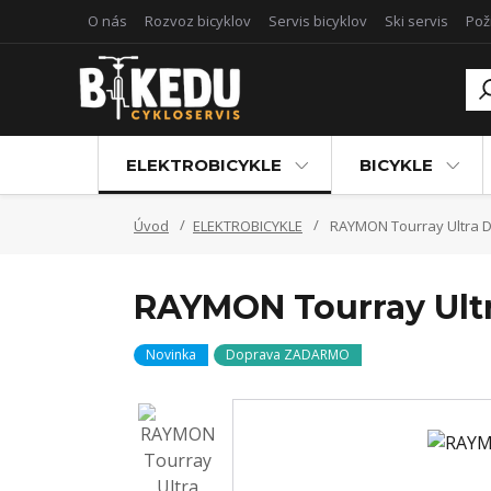
O nás
Rozvoz bicyklov
Servis bicyklov
Ski servis
Pož
ELEKTROBICYKLE
BICYKLE
Úvod
ELEKTROBICYKLE
RAYMON Tourray Ultra 
RAYMON Tourray Ult
Novinka
Doprava ZADARMO