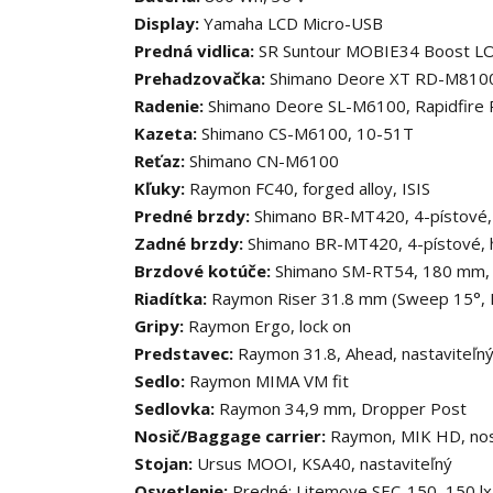
Display:
Yamaha LCD Micro-USB
Predná vidlica:
SR Suntour MOBIE34 Boost LO,
Prehadzovačka:
Shimano Deore XT RD-M8100,
Radenie:
Shimano Deore SL-M6100, Rapidfire 
Kazeta:
Shimano CS-M6100, 10-51T
Reťaz:
Shimano CN-M6100
Kľuky:
Raymon FC40, forged alloy, ISIS
Predné brzdy:
Shimano BR-MT420, 4-pístové, 
Zadné brzdy:
Shimano BR-MT420, 4-pístové, h
Brzdové kotúče:
Shimano SM-RT54, 180 mm, C
Riadítka:
Raymon Riser 31.8 mm (Sweep 15°, 
Gripy:
Raymon Ergo, lock on
Predstavec:
Raymon 31.8, Ahead, nastaviteľn
Sedlo:
Raymon MIMA VM fit
Sedlovka:
Raymon 34,9 mm, Dropper Post
Nosič/Baggage carrier:
Raymon, MIK HD, nos
Stojan:
Ursus MOOI, KSA40, nastaviteľný
Osvetlenie:
Predné: Litemove SEC-150, 150 lx