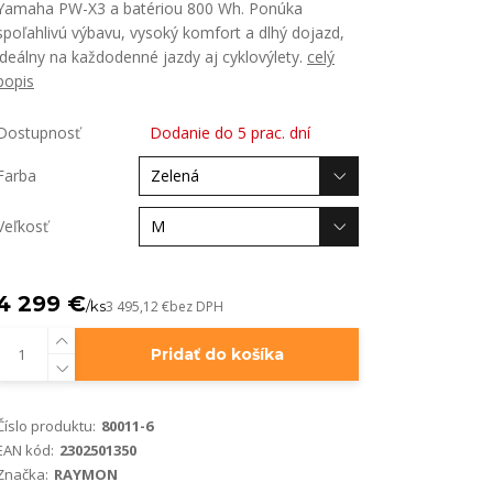
Yamaha PW-X3 a batériou 800 Wh. Ponúka
spoľahlivú výbavu, vysoký komfort a dlhý dojazd,
ideálny na každodenné jazdy aj cyklovýlety.
celý
popis
Dostupnosť
Dodanie do 5 prac. dní
Farba
Veľkosť
4 299 €
/
ks
3 495,12 €
bez DPH
Pridať do košíka
Číslo produktu:
80011-6
EAN kód:
2302501350
Značka:
RAYMON