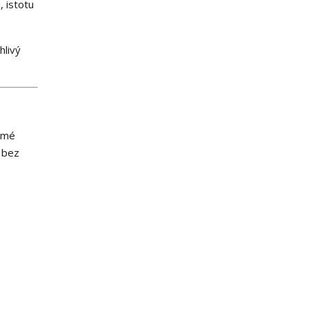
, istotu
hlivý
rmé
e bez