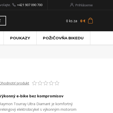
volajte.
+421 907 090 700
Prihlásenie
0
ks
za
0 €
ť
POUKAZY
POŽIČOVŇA BIKEDU
Ohodnotiť produkt
Výkonný e-bike bez kompromisov
Raymon Tourray Ultra Diamant je komfortný
trekingový elektrobicykel s výkonným motorom