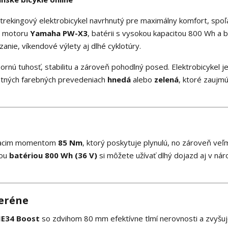
trekingový elektrobicykel navrhnutý pre maximálny komfort, spoľa
mu motoru
Yamaha
PW-X3
, batérii s vysokou kapacitou 800 Wh a 
nie, víkendové výlety aj dlhé cyklotúry.
rnú tuhosť, stabilitu a zároveň pohodlný posed. Elektrobicykel j
ntných farebných prevedeniach
hnedá
alebo
zelená
, ktoré zaujm
tiacim momentom
85 Nm
, ktorý poskytuje plynulú, no zároveň veľ
nou
batériou 800 Wh (36 V)
si môžete užívať dlhý dojazd aj v ná
eréne
IE34 Boost
so zdvihom 80 mm efektívne tlmí nerovnosti a zvyšu