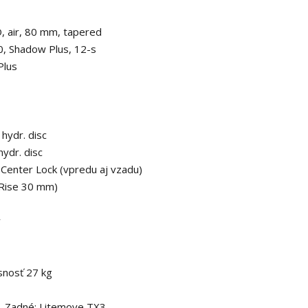
 air, 80 mm, tapered
 Shadow Plus, 12-s
Plus
hydr. disc
ydr. disc
enter Lock (vpredu aj vzadu)
Rise 30 mm)
ý
nosť 27 kg
, Zadné: Litemove TX3