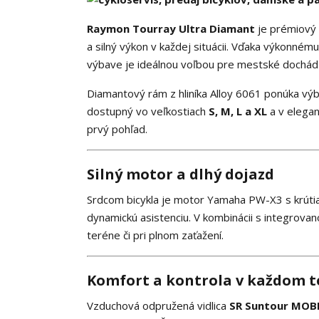
Raymon Tourray Ultra Diamant
je prémiový 
a silný výkon v každej situácii. Vďaka výkonné
výbave je ideálnou voľbou pre mestské dochádza
Diamantový rám z hliníka Alloy 6061 ponúka výbo
dostupný vo veľkostiach
S, M, L a XL
a v elega
prvý pohľad.
Silný motor a dlhý dojazd
Srdcom bicykla je motor Yamaha PW-X3 s krú
dynamickú asistenciu. V kombinácii s integrova
teréne či pri plnom zaťažení.
Komfort a kontrola v každom t
Vzduchová odpružená vidlica
SR Suntour MOB