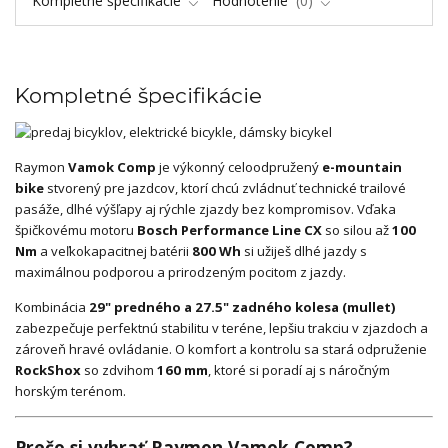
Kompletné špecifikácie
Hodnotenie
0
Kompletné špecifikácie
Raymon
Vamok Comp
je výkonný celoodpružený
e-mountain
bike
stvorený pre jazdcov, ktorí chcú zvládnuť technické trailové
pasáže, dlhé výšľapy aj rýchle zjazdy bez kompromisov. Vďaka
špičkovému motoru
Bosch Performance Line CX
so silou až
100
Nm
a veľkokapacitnej batérii
800 Wh
si užiješ dlhé jazdy s
maximálnou podporou a prirodzeným pocitom z jazdy.
Kombinácia
29" predného a 27.5" zadného kolesa (mullet)
zabezpečuje perfektnú stabilitu v teréne, lepšiu trakciu v zjazdoch a
zároveň hravé ovládanie. O komfort a kontrolu sa stará odpruženie
RockShox
so zdvihom
160 mm
, ktoré si poradí aj s náročným
horským terénom.
Prečo si vybrať Raymon Vamok Comp?