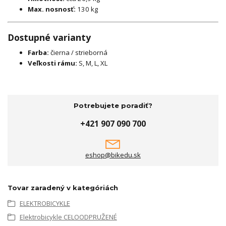
Max. nosnosť:
130 kg
Dostupné varianty
Farba:
čierna / strieborná
Veľkosti rámu:
S, M, L, XL
Potrebujete poradiť?
+421 907 090 700
eshop@bikedu.sk
Tovar zaradený v kategóriách
ELEKTROBICYKLE
Elektrobicykle CELOODPRUŽENÉ