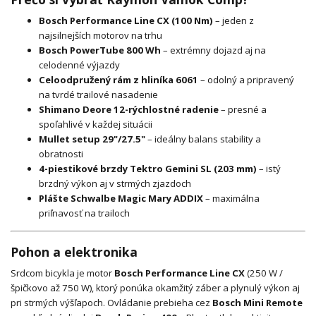
Bosch Performance Line CX (100 Nm)
– jeden z
najsilnejších motorov na trhu
Bosch PowerTube 800 Wh
– extrémny dojazd aj na
celodenné výjazdy
Celoodpružený rám z hliníka 6061
– odolný a pripravený
na tvrdé trailové nasadenie
Shimano Deore 12-rýchlostné radenie
– presné a
spoľahlivé v každej situácii
Mullet setup 29"/27.5"
– ideálny balans stability a
obratnosti
4-piestikové brzdy Tektro Gemini SL (203 mm)
– istý
brzdný výkon aj v strmých zjazdoch
Plášte Schwalbe Magic Mary ADDIX
– maximálna
priľnavosť na trailoch
Pohon a elektronika
Srdcom bicykla je motor
Bosch Performance Line CX
(250 W /
špičkovo až 750 W), ktorý ponúka okamžitý záber a plynulý výkon aj
pri strmých výšľapoch. Ovládanie prebieha cez
Bosch Mini Remote