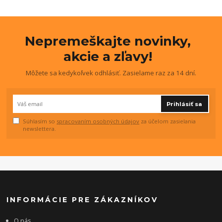
Nepremeškajte novinky,
akcie a zľavy!
Môžete sa kedykoľvek odhlásiť. Zasielame raz za 14 dní.
Prihlásiť sa
Súhlasím so
spracovaním osobných údajov
za účelom zasielania
newslettera.
INFORMÁCIE PRE ZÁKAZNÍKOV
O nás