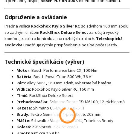
a prehľadný displej
Bosch Purion 400
s Bluetooth konektivitou.
Odpruženie a ovládanie
Predná vidlica
RockShox Psylo Silver RC
so zdvihom 160 mm spolu
so zadným tlmičom
RockShox Deluxe Select
zaručujú vysoký
komfort, trakciu a kontrolu aj na rozbitých trailoch.
Teleskopická
sedlovka
umožňuje rýchle prispôsobenie pozície počas jazdy.
Technické špecifikácie (výber)
Motor:
Bosch Performance Line CX, 100 Nm
Batéria:
Bosch PowerTube 800 Wh, 36 V
Rám:
Alloy 6061, 160 mm zdvih, vyberateľná batéria
Vidlica:
RockShox Psylo Silver RC, 160 mm
Tlmič:
RockShox Deluxe Select
Prehadzovačka:
Shimano Deore RD-M6100, 12-rýchlostná
Kazeta:
Shimano CS-M6100, 10–51T
Brzdy:
Tektro Gemini SL, 4-piestikové, 203 mm
Plášte:
Schwalbe Magic Mary ADDIX, Tubeless Ready
Kolesá:
29" vpredu / 27.5" vzadu
Hmotnosť:
cca 26,9 kg