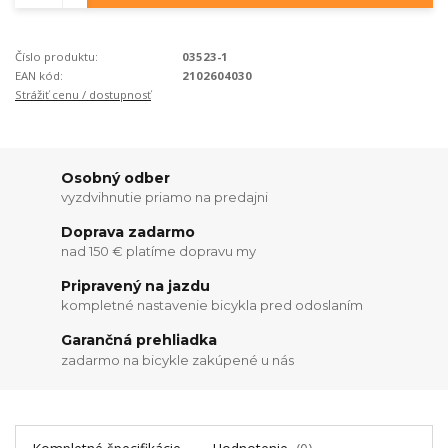
Číslo produktu:
03523-1
EAN kód:
2102604030
Strážiť cenu / dostupnosť
Osobný odber
vyzdvihnutie priamo na predajni
Doprava zadarmo
nad 150 € platíme dopravu my
Pripravený na jazdu
kompletné nastavenie bicykla pred odoslaním
Garančná prehliadka
zadarmo na bicykle zakúpené u nás