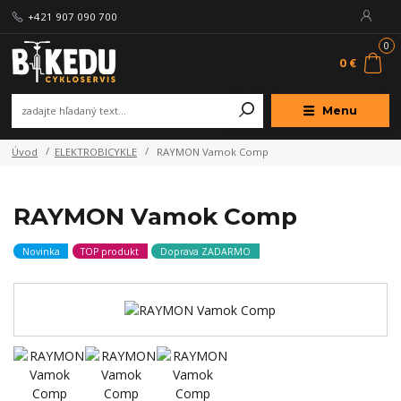
+421 907 090 700
0
0 €
Menu
Úvod
ELEKTROBICYKLE
RAYMON Vamok Comp
RAYMON Vamok Comp
Novinka
TOP produkt
Doprava ZADARMO