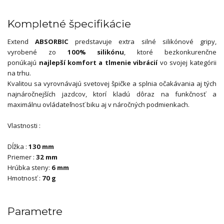
Kompletné špecifikácie
Extend
ABSORBIC
predstavuje extra silné silikónové gripy,
vyrobené zo
100% silikónu
, ktoré bezkonkurenčne
ponúkajú
najlepší komfort a tlmenie vibrácií
vo svojej kategórii
na trhu.
Kvalitou sa vyrovnávajú svetovej špičke a splnia očakávania aj tých
najnáročnejších jazdcov, ktorí kladú dôraz na funkčnosť a
maximálnu ovládateľnosť biku aj v náročných podmienkach.
Vlastnosti :
Dĺžka :
130 mm
Priemer :
32 mm
Hrúbka steny:
6 mm
Hmotnosť :
70 g
Parametre