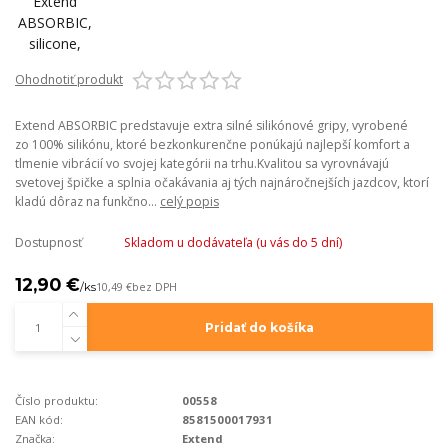
Ohodnotiť produkt
Extend ABSORBIC predstavuje extra silné silikónové gripy, vyrobené
zo 100% silikónu, ktoré bezkonkurenčne ponúkajú najlepší komfort a
tlmenie vibrácií vo svojej kategórii na trhu.Kvalitou sa vyrovnávajú
svetovej špičke a splnia očakávania aj tých najnáročnejších jazdcov, ktorí
kladú dôraz na funkčno...
celý popis
Dostupnosť
Skladom u dodávateľa (u vás do 5 dní)
12,90 €
/
ks
10,49 €
bez DPH
Pridať do košíka
Číslo produktu:
00558
EAN kód:
8581500017931
Značka:
Extend