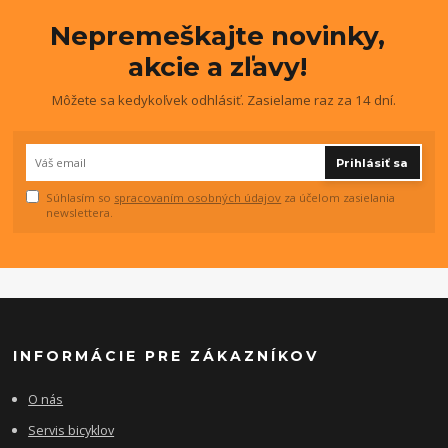
Nepremeškajte novinky,
akcie a zľavy!
Môžete sa kedykoľvek odhlásiť. Zasielame raz za 14 dní.
Prihlásiť sa
Súhlasím so
spracovaním osobných údajov
za účelom zasielania
newslettera.
INFORMÁCIE PRE ZÁKAZNÍKOV
O nás
Servis bicyklov