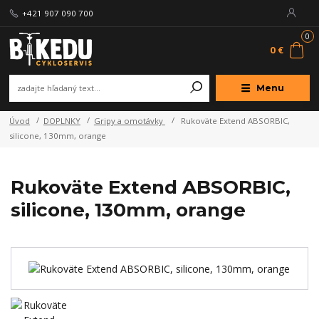
+421 907 090 700
0
0 €
Menu
Úvod
DOPLNKY
Gripy a omotávky
Rukoväte Extend ABSORBIC,
silicone, 130mm, orange
Rukoväte Extend ABSORBIC,
silicone, 130mm, orange