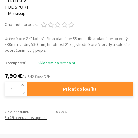
Ohodnotiť produkt
Určené pre 24" kolesá, šírka blatníkov 55 mm, dĺžka blatníkov: predný
430mm, zadný 530 mm, hmotnosť 217 g, vhodné pre V-brzdy a kolesá s
odpružením
celý popis
Dostupnosť
Skladom na predajni
7,90 €
/
ks
6,42 €
bez DPH
Pridať do košíka
Číslo produktu:
00935
Strážiť cenu / dostupnosť