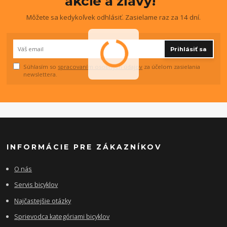
akcie a zľavy!
Môžete sa kedykoľvek odhlásiť. Zasielame raz za 14 dní.
Prihlásiť sa
Súhlasím so
spracovaním osobných údajov
za účelom zasielania
newslettera.
INFORMÁCIE PRE ZÁKAZNÍKOV
O nás
Servis bicyklov
Najčastejšie otázky
Sprievodca kategóriami bicyklov