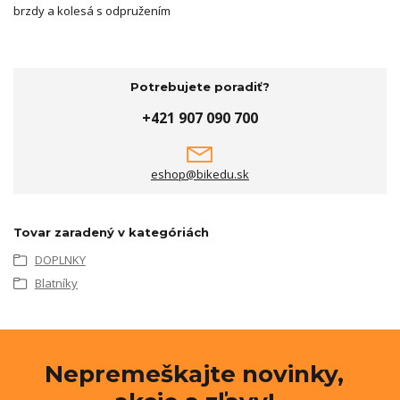
brzdy a kolesá s odpružením
Potrebujete poradiť?
+421 907 090 700
eshop@bikedu.sk
Tovar zaradený v kategóriách
DOPLNKY
Blatníky
Nepremeškajte novinky,