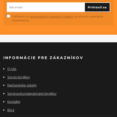
Prihlásiť sa
Súhlasím so
spracovaním osobných údajov
za účelom zasielania
newslettera.
INFORMÁCIE PRE ZÁKAZNÍKOV
O nás
Servis bicyklov
Najčastejšie otázky
Sprievodca kategóriami bicyklov
Kontakty
Blog