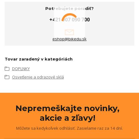
Potrebujete poradiť?
+421 907 090 700
eshop@bikedu.sk
Tovar zaradený v kategóriách
DOPLNKY
Osvetlenie a odrazové sklá
Nepremeškajte novinky,
akcie a zľavy!
Môžete sa kedykoľvek odhlásiť. Zasielame raz za 14 dní.