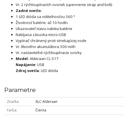
Vr. 2 rýchloupínacích svoriek (upevnenie strap and bolt)
Zadné svetlo:
1 LED dióda sa viditeľnosťou 360 °
Životnosť batérie: až 10 hodín
Ukazovateľ stavu nabitia batérie
Nabíjacia zásuvka micro-USB
Vypínač chránený proti striekajúcej vode
Vr. lítiového akumulátora 300 mAh
Vr. nastaviteľné rýchloupínacie svorky
Model:
Alderaan CL-S17
Napájanie:
USB
Zdroj svetla:
LED dióda
Parametre
Značka
XLC Alderaan
Farba
Čierna