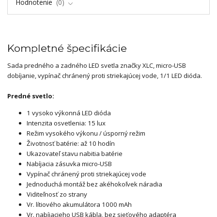
Hodnotenie
0
Kompletné špecifikácie
Sada predného a zadného LED svetla značky XLC, micro-USB
dobíjanie, vypínač chránený proti striekajúcej vode, 1/1 LED dióda.
Predné svetlo:
1 vysoko výkonná LED dióda
Intenzita osvetlenia: 15 lux
Režim vysokého výkonu / úsporný režim
Životnosť batérie: až 10 hodín
Ukazovateľ stavu nabitia batérie
Nabíjacia zásuvka micro-USB
Vypínač chránený proti striekajúcej vode
Jednoduchá montáž bez akéhokoľvek náradia
Viditeľnosť zo strany
Vr. lítiového akumulátora 1000 mAh
Vr. nabíjacieho USB kábla, bez sieťového adaptéra