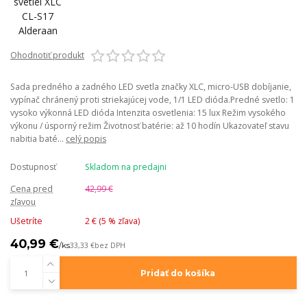
Ohodnotiť produkt
Sada predného a zadného LED svetla značky XLC, micro-USB dobíjanie,
vypínač chránený proti striekajúcej vode, 1/1 LED dióda.Predné svetlo: 1
vysoko výkonná LED dióda Intenzita osvetlenia: 15 lux Režim vysokého
výkonu / úsporný režim Životnosť batérie: až 10 hodín Ukazovateľ stavu
nabitia baté...
celý popis
Dostupnosť
Skladom na predajni
Cena pred
42,99 €
zľavou
Ušetríte
2 € (
5
% zľava)
40,99 €
/
ks
33,33 €
bez DPH
Pridať do košíka