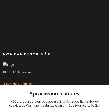
KONTAKTUJTE NÁS
BIKEDU Cykloservis
+421 907 090 700
Spracovanie cookies
eshop@bikedu.sk
Náš e-shop a partneri potrebujú Váš
súhlas
s použitím súborov
cookies, aby Vám mohli zobrazovať informácie týkajúce sa Vašich