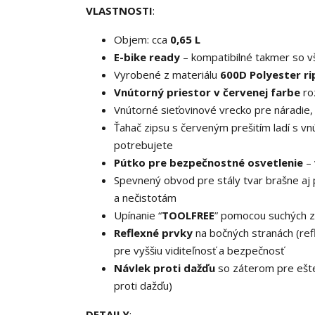
VLASTNOSTI
:
Objem: cca
0,65 L
E-bike ready
– kompatibilné takmer so v
Vyrobené z materiálu
600D Polyester r
Vnútorný priestor v červenej farbe
ro
Vnútorné sieťovinové vrecko pre náradie,
Ťahač zipsu s červeným prešitím ladí s v
potrebujete
Pútko pre bezpečnostné osvetlenie
– 
Spevnený obvod pre stály tvar brašne aj p
a nečistotám
Upínanie “
TOOLFREE
” pomocou suchých zi
Reflexné prvky
na bočných stranách (ref
pre vyššiu viditeľnosť a bezpečnosť
Návlek proti dažďu
so záterom pre ešte
proti dažďu)
DETAILY
: