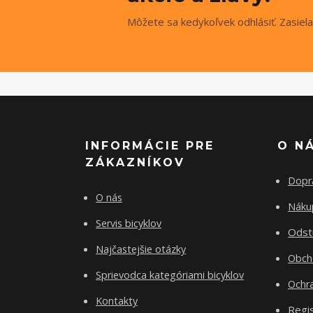
Môžete sa kedykoľvek odhlásiť. Zasiela
INFORMÁCIE PRE
O N
ZÁKAZNÍKOV
Dopr
O nás
Nákup
Servis bicyklov
Odst
Najčastejšie otázky
Obch
Sprievodca kategóriami bicyklov
Ochr
Kontakty
Regis