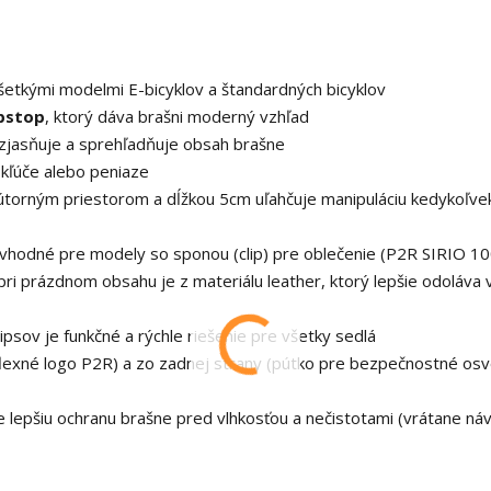
šetkými modelmi E-bicyklov a štandardných bicyklov
ipstop
, ktorý dáva brašni moderný vzhľad
zjasňuje a sprehľadňuje obsah brašne
 kľúče alebo peniaze
nútorným priestorom a dĺžkou 5cm uľahčuje manipuláciu kedykoľve
vhodné pre modely so sponou (clip) pre oblečenie (P2R SIRIO 10
ri prázdnom obsahu je z materiálu leather, ktorý lepšie odoláva v
psov je funkčné a rýchle riešenie pre všetky sedlá
lexné logo P2R) a zo zadnej strany (pútko pre bezpečnostné osv
 lepšiu ochranu brašne pred vlhkosťou a nečistotami (vrátane náv