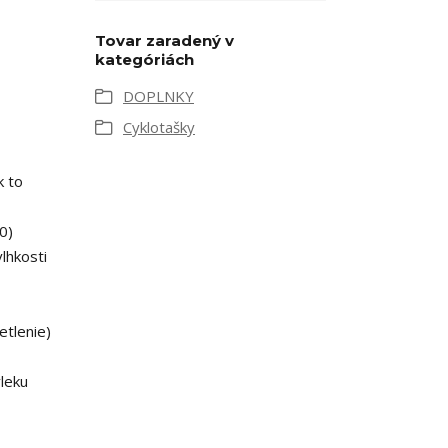
Tovar zaradený v
kategóriách
DOPLNKY
Cyklotašky
k to
0)
lhkosti
etlenie)
leku