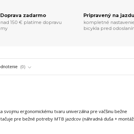
Doprava zadarmo
Pripravený na jazd
nad 150 € platíme dopravu
kompletné nastaveni
my
bicykla pred odoslan
dnotenie
0
ka svojmu ergonomickému tvaru univerzálna pre väčšinu bežne
stačuje pre bežné potreby MTB jazdcov (náhradná duša + montá