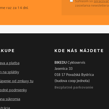
Súhlasím so
spracovan
zasielania newslettera
me raz za 14 dní.
ÁKUPE
KDE NÁS NÁJDETE
ava a platba
BIKEDU
Cykloservis
Jasenica 33
 na splátky
018 17 Považská Bystrica
úpenie od zmluvy tu
(budova coop jednota)
Bezplatné parkovanie
odné podmienky
ana súkromia
trácia