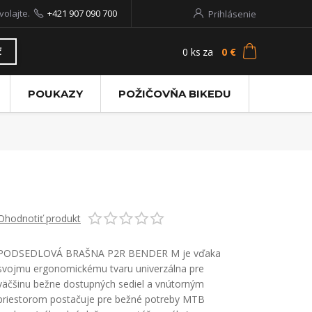
volajte.
+421 907 090 700
Prihlásenie
0
ks
za
0 €
ť
POUKAZY
POŽIČOVŇA BIKEDU
Ohodnotiť produkt
PODSEDLOVÁ BRAŠNA P2R BENDER M je vďaka
svojmu ergonomickému tvaru univerzálna pre
väčšinu bežne dostupných sediel a vnútorným
priestorom postačuje pre bežné potreby MTB