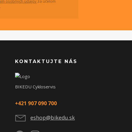
ím osobných údajov
za účelom
.
KONTAKTUJTE NÁS
BIKEDU Cykloservis
+421 907 090 700
eshop@bikedu.sk