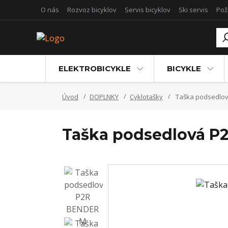
O nás
Rozvoz bicyklov
Servis bicyklov
Ski servis
Pož
ELEKTROBICYKLE
BICYKLE
Úvod
DOPLNKY
Cyklotašky
Taška podsedlo
Taška podsedlová P