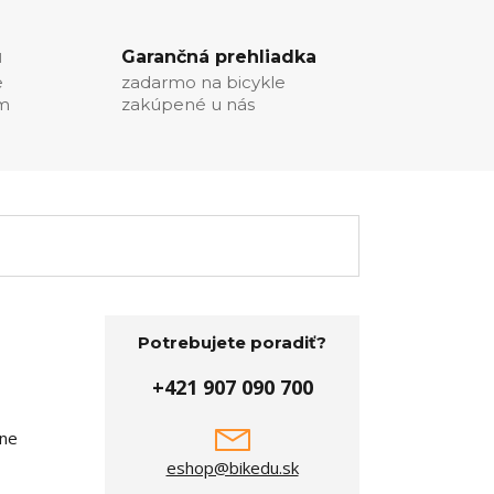
u
Garančná prehliadka
e
zadarmo na bicykle
ím
zakúpené u nás
Potrebujete poradiť?
+421 907 090 700
žne
eshop@bikedu.sk