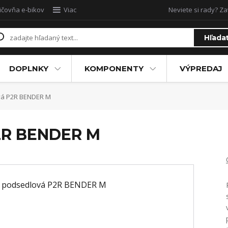
ičovňa e-bikov
Viac
Neviete si rady? Za
Hľada
DOPLNKY
KOMPONENTY
VÝPREDAJ
vá P2R BENDER M
2R BENDER M