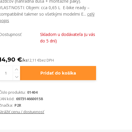
jazdcov (náhradná duša + montážne páky).
VLASTNOSTI: Objem: cca 0,65 L E-bike ready –
kompatibilné takmer so všetkými modelmi E...
celý
popis
Dostupnosť
Skladom u dodávateľa (u vás
do 5 dní)
14,90 €
/
ks
12,11 €
bez DPH
Pridať do košíka
Číslo produktu:
01404
EAN kód:
6973146600158
Značka:
P2R
Strážiť cenu / dostupnosť