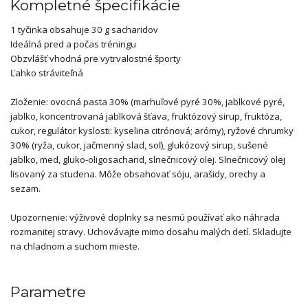
Kompletné špecifikácie
1 tyčinka obsahuje 30 g sacharidov
Ideálná pred a počas tréningu
Obzvlášť vhodná pre vytrvalostné športy
Ľahko stráviteľná
Zloženie: ovocná pasta 30% (marhuľové pyré 30%, jablkové pyré,
jablko, koncentrovaná jablková šťava, fruktózový sirup, fruktóza,
cukor, regulátor kyslosti: kyselina citrónová; arómy), ryžové chrumky
30% (ryža, cukor, jačmenný slad, soľ), glukózový sirup, sušené
jablko, med, gluko-oligosacharid, slnečnicový olej. Slnečnicový olej
lisovaný za studena. Môže obsahovať sóju, arašidy, orechy a
sezam.
Upozornenie: výživové doplnky sa nesmú používať ako náhrada
rozmanitej stravy. Uchovávajte mimo dosahu malých detí. Skladujte
na chladnom a suchom mieste.
Parametre