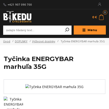
+421 907 090 700
0
0 €
Menu
Úvod
DOPLNKY
Výživové doplnky
Tyčinka ENERGYBAR marhuľa 35G
Tyčinka ENERGYBAR
marhuľa 35G