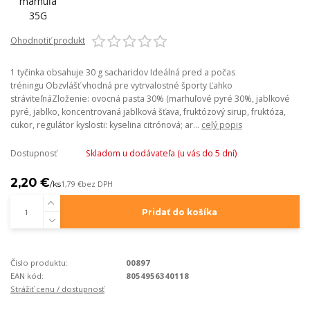
Ohodnotiť produkt
1 tyčinka obsahuje 30 g sacharidov Ideálná pred a počas
tréningu Obzvlášť vhodná pre vytrvalostné športy Ľahko
stráviteľnáZloženie: ovocná pasta 30% (marhuľové pyré 30%, jablkové
pyré, jablko, koncentrovaná jablková šťava, fruktózový sirup, fruktóza,
cukor, regulátor kyslosti: kyselina citrónová; ar...
celý popis
Dostupnosť
Skladom u dodávateľa (u vás do 5 dní)
2,20 €
/
ks
1,79 €
bez DPH
Pridať do košíka
Číslo produktu:
00897
EAN kód:
8054956340118
Strážiť cenu / dostupnosť