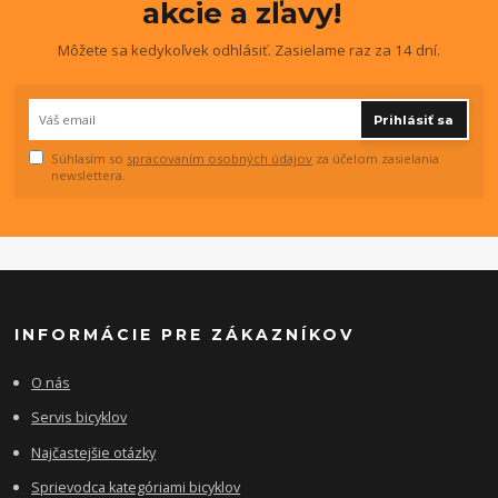
akcie a zľavy!
Môžete sa kedykoľvek odhlásiť. Zasielame raz za 14 dní.
Prihlásiť sa
Súhlasím so
spracovaním osobných údajov
za účelom zasielania
newslettera.
INFORMÁCIE PRE ZÁKAZNÍKOV
O nás
Servis bicyklov
Najčastejšie otázky
Sprievodca kategóriami bicyklov